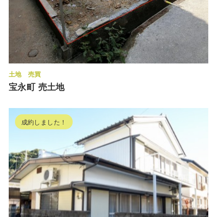
土地
売買
宝永町 売土地
成約しました！